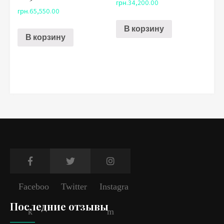
грн.
34,200.00
грн.
65,550.00
В корзину
В корзину
Faceboo
Twitter
Instagra
Последние отзывы
k
m