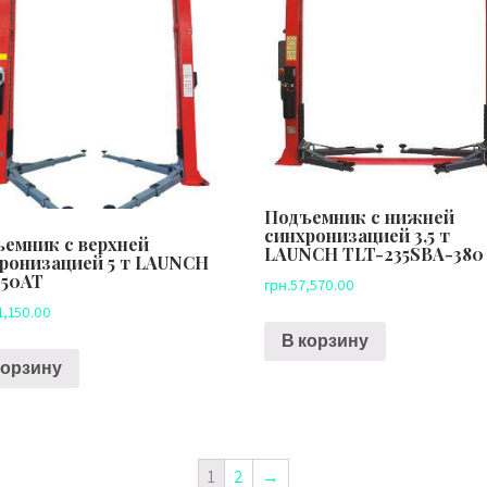
Подъемник с нижней
синхронизацией 3,5 т
емник с верхней
LAUNCH TLT-235SBA-380
ронизацией 5 т LAUNCH
250AT
грн.
57,570.00
1,150.00
В корзину
корзину
1
2
→