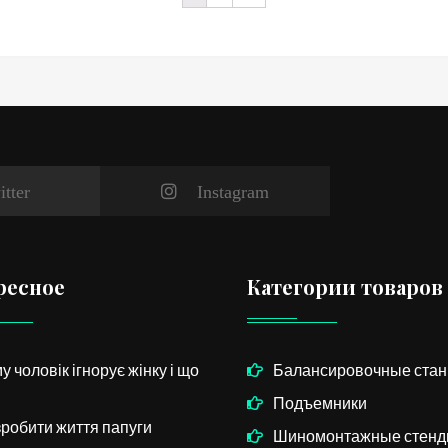
itter
Instagram
ресное
Категории товаров
у чоловік ігнорує жінку і що
Балансировочные стан
Подъемники
зробити життя папуги
Шиномонтажные стен