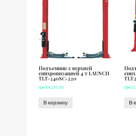
Подъемник с верхней
Подъ
синхронизацией 4 т LAUNCH
синх
TLT-240SC-220
TLT
грн.
54,150.00
грн.
11
В корзину
В 