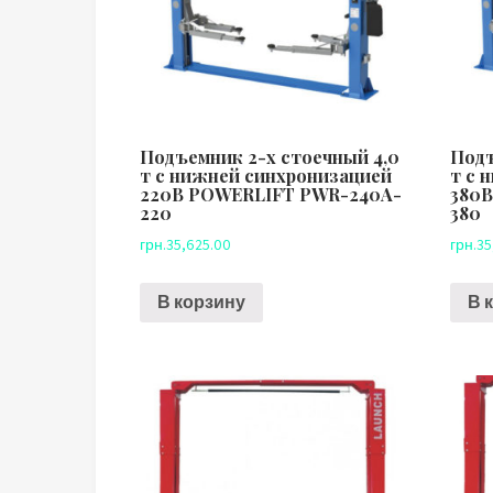
Подъемник 2-х стоечный 4,0
Подъ
т с нижней синхронизацией
т с 
220В POWERLIFT PWR-240A-
380
220
380
грн.
35,625.00
грн.
35
В корзину
В 