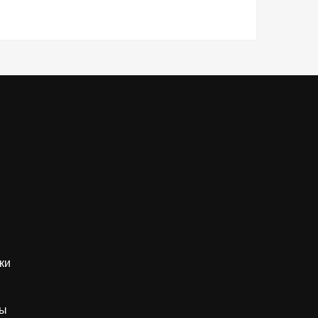
ки
ды