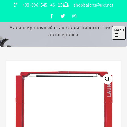
Skip
+38 (096) 545 - 46 - 13
shopbalans@ukr.net
to
content
Балансировочный станок для шиномонтажа и
Menu
автосервиса
Open
the
main
menu