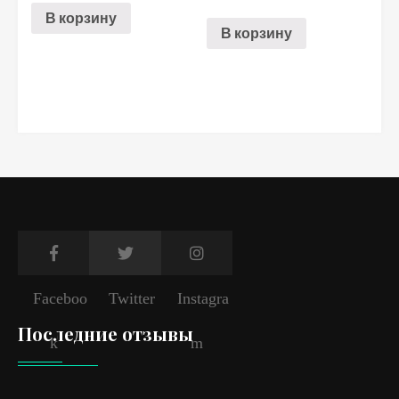
В корзину
В корзину
Faceboo
Twitter
Instagra
Последние отзывы
k
m