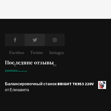
Faceboo
Twitter
Instagra
Последние отзывы
k
m
Балансировочный станок BRIGHT TK953 220V
от Елизавета