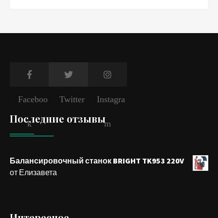
Faceboo
Twitter
Instagra
Последние отзывы
k
m
Балансировочный станок BRIGHT TK953 220V
от Елизавета
Интересное