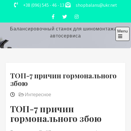
Skip
+38 (096) 545 - 46 - 13
shopbalans@ukr.net
to
content
Балансировочный станок для шиномонтажа и
Menu
автосервиса
Open
the
main
menu
ТОП-7 причин гормонального
збою
Интересное
ТОП-7 причин
гормонального збою