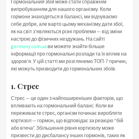
Гормональний збій може стати справжнім
випробуванням для нашого організму. Коли
гормони знаходяться в балансі, ми відчуваємо
себе добре, але варто цьому механізму дати збої,
як на світ з’являються різні проблеми — від зміни
настрою до фізичних нездужань. На сайті
gormony.com.ua
ви можете знайти більше
інформації про гормональні розлади та їх вплив на
здоров’я. У цій статті ми розглянемо ТОП-7 причин,
які можуть призводити до гормональних збоїв.
1. Стрес
Стрес — це один з найпоширеніших факторів, що
впливають на гормональний баланс. Коли ви
переживаєте стрес, організм починає виробляти
кортизол — гормон, що відповідає за реакцію “бій
або втеча”. Збільшення рівня кортизолу може
призвести до дисбалансу інших гормонів, таких як