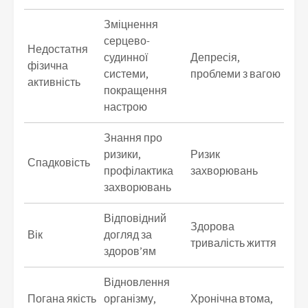
Зміцнення
серцево-
Недостатня
судинної
Депресія,
фізична
системи,
проблеми з вагою
активність
покращення
настрою
Знання про
ризики,
Ризик
Спадковість
профілактика
захворювань
захворювань
Відповідний
Здорова
Вік
догляд за
тривалість життя
здоров’ям
Відновлення
Погана якість
організму,
Хронічна втома,