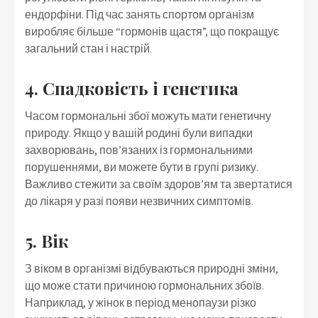
ендорфіни. Під час занять спортом організм
виробляє більше “гормонів щастя”, що покращує
загальний стан і настрій.
4. Спадковість і генетика
Часом гормональні збої можуть мати генетичну
природу. Якщо у вашій родині були випадки
захворювань, пов’язаних із гормональними
порушеннями, ви можете бути в групі ризику.
Важливо стежити за своїм здоров’ям та звертатися
до лікаря у разі появи незвичних симптомів.
5. Вік
З віком в організмі відбуваються природні зміни,
що може стати причиною гормональних збоїв.
Наприклад, у жінок в період менопаузи різко