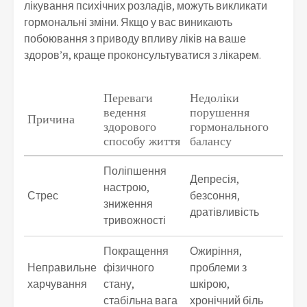
лікування психічних розладів, можуть викликати
гормональні зміни. Якщо у вас виникають
побоювання з приводу впливу ліків на ваше
здоров’я, краще проконсультуватися з лікарем.
Переваги
Недоліки
ведення
порушення
Причина
здорового
гормонального
способу життя
балансу
Поліпшення
Депресія,
настрою,
Стрес
безсоння,
зниження
дратівливість
тривожності
Покращення
Ожиріння,
Неправильне
фізичного
проблеми з
харчування
стану,
шкірою,
стабільна вага
хронічний біль